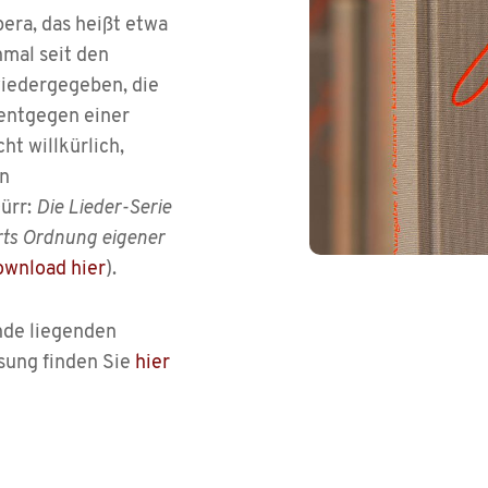
era, das heißt etwa
nmal seit den
wiedergegeben, die
 entgegen einer
ht willkürlich,
en
ürr:
Die Lieder-Serie
ts Ordnung eigener
wnload hier
).
nde liegenden
ssung finden Sie
hier