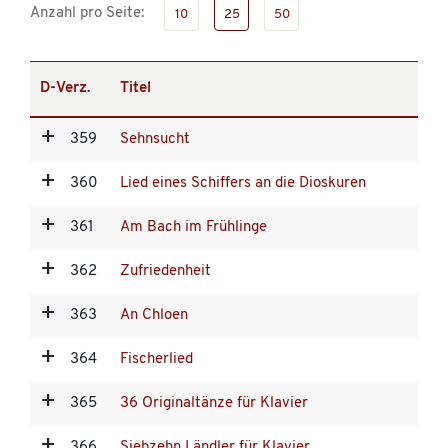
Anzahl pro Seite:
10
25
50
D-Verz.
Titel
359
Sehnsucht
360
Lied eines Schiffers an die Dioskuren
361
Am Bach im Frühlinge
362
Zufriedenheit
363
An Chloen
364
Fischerlied
365
36 Originaltänze für Klavier
366
Siebzehn Ländler für Klavier