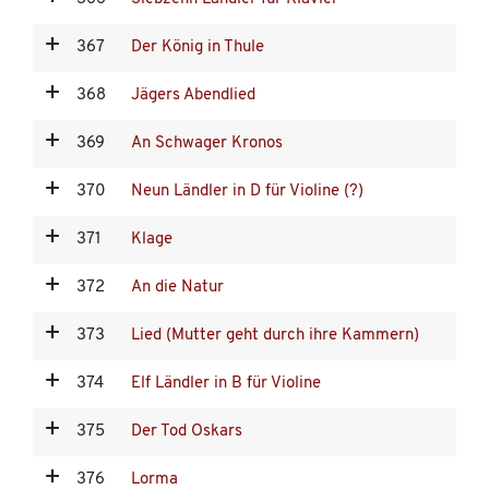
367
Der König in Thule
368
Jägers Abendlied
369
An Schwager Kronos
370
Neun Ländler in D für Violine (?)
371
Klage
372
An die Natur
373
Lied (Mutter geht durch ihre Kammern)
374
Elf Ländler in B für Violine
375
Der Tod Oskars
376
Lorma