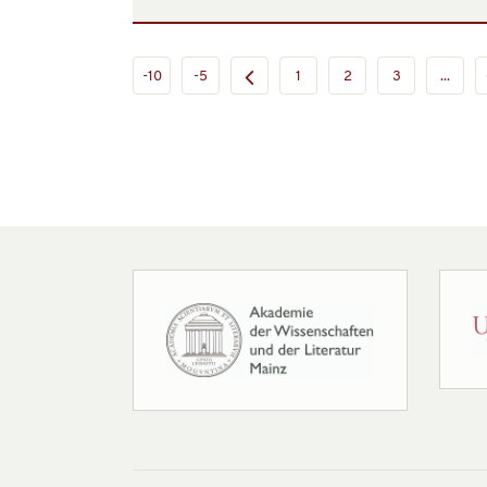
-10
-5
1
2
3
...