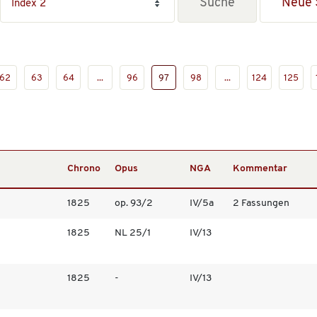
Neue 
62
63
64
...
96
97
98
...
124
125
Chrono
Opus
NGA
Kommentar
1825
op. 93/2
IV/5a
2 Fassungen
1825
NL 25/1
IV/13
1825
-
IV/13