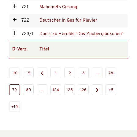
721
Mahomets Gesang
722
Deutscher in Ges für Klavier
723/1
Duett zu Hérolds "Das Zauberglöckchen"
D-Verz.
Titel
-10
-5
1
2
3
...
78
79
80
...
124
125
126
+5
+10