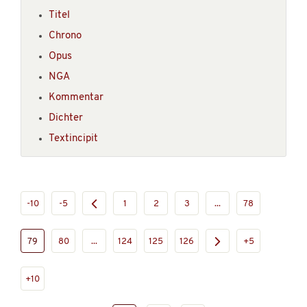
Titel
Chrono
Opus
NGA
Kommentar
Dichter
Textincipit
-10
-5
1
2
3
...
78
79
80
...
124
125
126
+5
+10