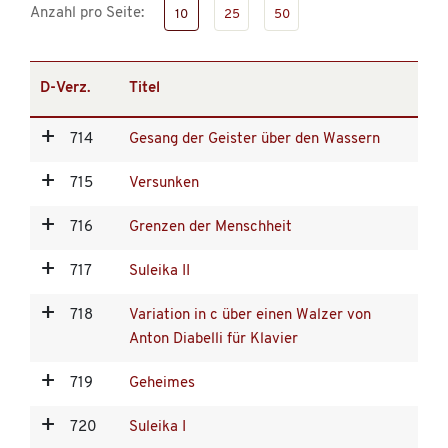
Anzahl pro Seite:
10
25
50
D-Verz.
Titel
714
Gesang der Geister über den Wassern
715
Versunken
716
Grenzen der Menschheit
717
Suleika II
718
Variation in c über einen Walzer von
Anton Diabelli für Klavier
719
Geheimes
720
Suleika I