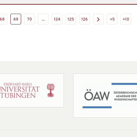
68
69
70
...
124
125
126
+5
+10