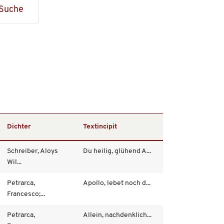
Suche
Dichter
Textincipit
Schreiber, Aloys
Du heilig, glühend A...
Wil...
Petrarca,
Apollo, lebet noch d...
Francesco;...
Petrarca,
Allein, nachdenklich...