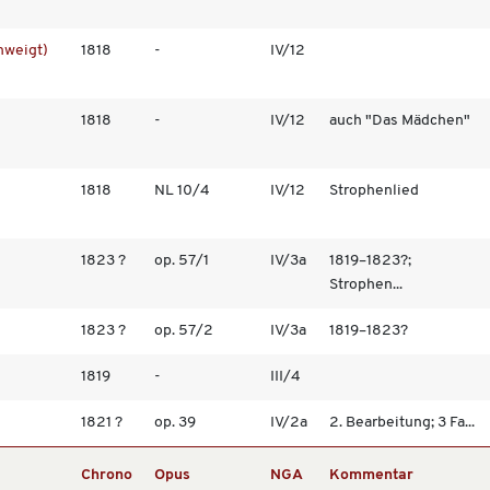
hweigt)
1818
-
IV/12
1818
-
IV/12
auch "Das Mädchen"
1818
NL 10/4
IV/12
Strophenlied
1823 ?
op. 57/1
IV/3a
1819–1823?;
Strophen...
1823 ?
op. 57/2
IV/3a
1819–1823?
1819
-
III/4
1821 ?
op. 39
IV/2a
2. Bearbeitung; 3 Fa...
Chrono
Opus
NGA
Kommentar