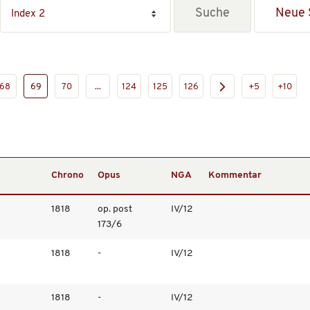
Neue 
68
69
70
...
124
125
126
+5
+10
Chrono
Opus
NGA
Kommentar
1818
op. post
IV/12
173/6
1818
-
IV/12
1818
-
IV/12