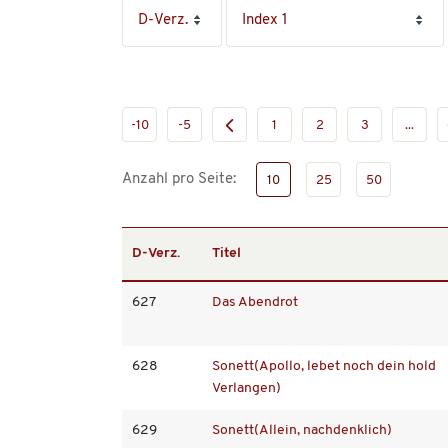
-10
-5
1
2
3
...
Anzahl pro Seite:
10
25
50
D-Verz.
Titel
627
Das Abendrot
628
Sonett(Apollo, lebet noch dein hold
Verlangen)
629
Sonett(Allein, nachdenklich)