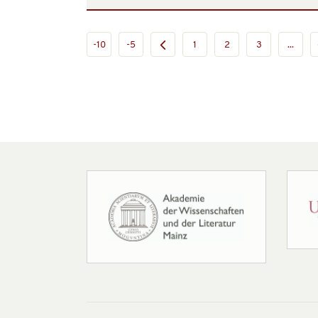
-10
-5
1
2
3
...