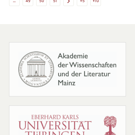
...
49
50
51
+5
+10