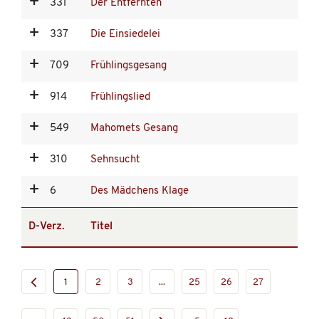
331
Der Entfernten
337
Die Einsiedelei
709
Frühlingsgesang
914
Frühlingslied
549
Mahomets Gesang
310
Sehnsucht
6
Des Mädchens Klage
D-Verz.
Titel
1
2
3
...
25
26
27