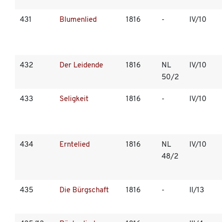
431
Blumenlied
1816
-
IV/10
432
Der Leidende
1816
NL
IV/10
50/2
433
Seligkeit
1816
-
IV/10
434
Erntelied
1816
NL
IV/10
48/2
435
Die Bürgschaft
1816
-
II/13