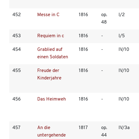
452
Messe in C
1816
op.
I/2
48
453
Requiem in c
1816
-
I/5
454
Grablied auf
1816
-
IV/10
einen Soldaten
455
Freude der
1816
-
IV/10
Kinderjahre
456
Das Heimweh
1816
-
IV/10
457
An die
1817
op.
IV/3a
untergehende
44