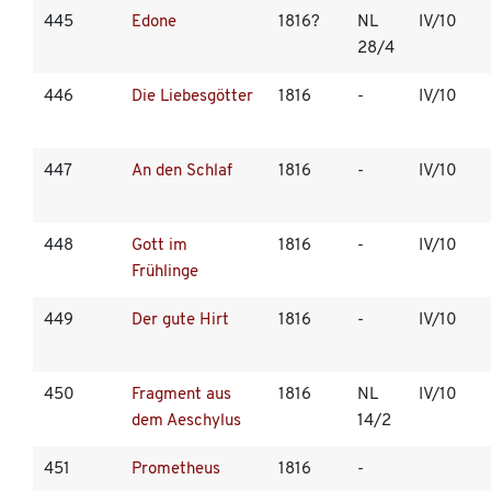
445
Edone
1816?
NL
IV/10
28/4
446
Die Liebesgötter
1816
-
IV/10
447
An den Schlaf
1816
-
IV/10
448
Gott im
1816
-
IV/10
Frühlinge
449
Der gute Hirt
1816
-
IV/10
450
Fragment aus
1816
NL
IV/10
dem Aeschylus
14/2
451
Prometheus
1816
-