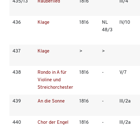
435/13
Räuberlied
1816
III/4
436
Klage
1816
NL
IV/10
48/3
437
Klage
>
>
438
Rondo in A für
1816
-
V/7
Violine und
Streichorchester
439
An die Sonne
1816
-
III/2a
440
Chor der Engel
1816
-
III/2a