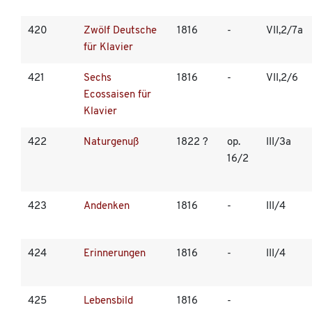
420
Zwölf Deutsche
1816
-
VII,2/7a
für Klavier
421
Sechs
1816
-
VII,2/6
Ecossaisen für
Klavier
422
Naturgenuß
1822 ?
op.
III/3a
16/2
423
Andenken
1816
-
III/4
424
Erinnerungen
1816
-
III/4
425
Lebensbild
1816
-