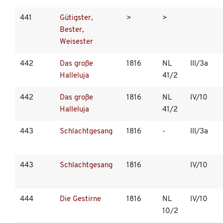
441
Gütigster,
>
>
Bester,
Weisester
442
Das große
1816
NL
III/3a
Halleluja
41/2
442
Das große
1816
NL
IV/10
Halleluja
41/2
443
Schlachtgesang
1816
-
III/3a
443
Schlachtgesang
1816
IV/10
444
Die Gestirne
1816
NL
IV/10
10/2