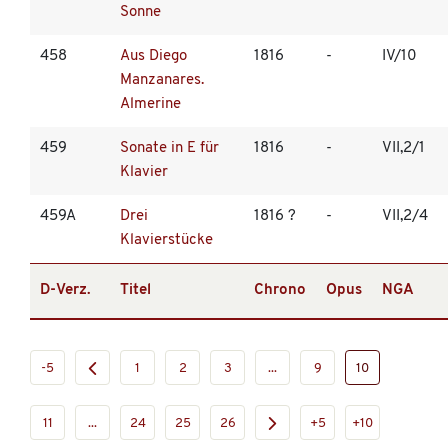
Sonne
458
Aus Diego
1816
-
IV/10
Manzanares.
Almerine
459
Sonate in E für
1816
-
VII,2/1
Klavier
459A
Drei
1816 ?
-
VII,2/4
Klavierstücke
D-Verz.
Titel
Chrono
Opus
NGA
-5
1
2
3
...
9
10
11
...
24
25
26
+5
+10