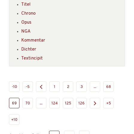
Titel
Chrono
Opus
NGA
Kommentar
Dichter
Textincipit
-10
-5
1
2
3
...
68
69
70
...
124
125
126
+5
+10