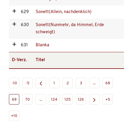
629
Sonett(Allein, nachdenklich)
630
Sonett(Nunmehr, da Himmel, Erde
schweigt)
631
Blanka
D-Verz.
Titel
-10
-5
1
2
3
...
68
69
70
...
124
125
126
+5
+10