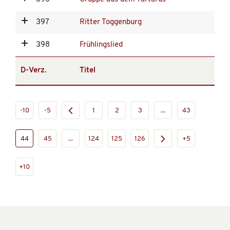
397
Ritter Toggenburg
398
Frühlingslied
D-Verz.
Titel
-10
-5
1
2
3
...
43
44
45
...
124
125
126
+5
+10