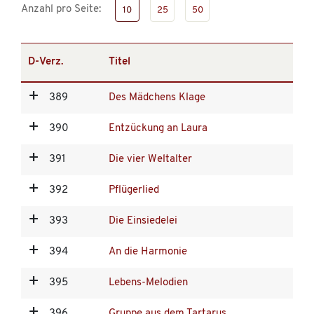
Anzahl pro Seite:
10
25
50
D-Verz.
Titel
389
Des Mädchens Klage
390
Entzückung an Laura
391
Die vier Weltalter
392
Pflügerlied
393
Die Einsiedelei
394
An die Harmonie
395
Lebens-Melodien
396
Gruppe aus dem Tartarus