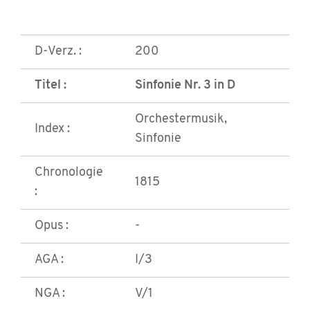
D-Verz. :
200
Titel :
Sinfonie Nr. 3 in D
Orchestermusik,
Index :
Sinfonie
Chronologie
1815
:
Opus :
-
AGA :
I/3
NGA :
V/1