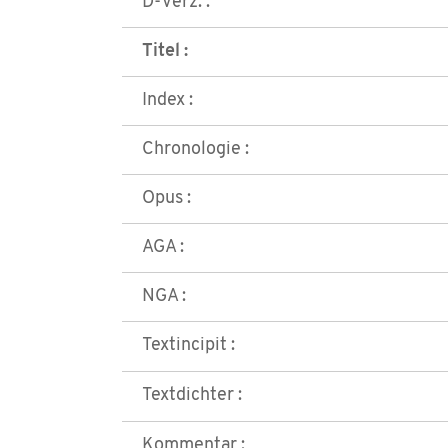
D-Verz. :
Titel :
Index :
Chronologie :
Opus :
AGA :
NGA :
Textincipit :
Textdichter :
Kommentar :