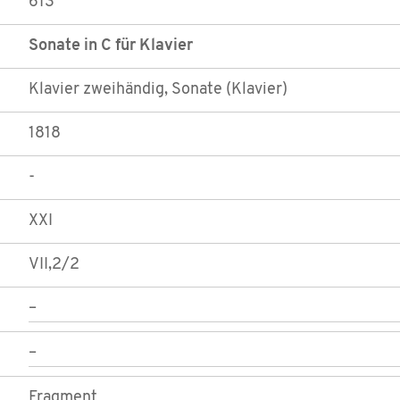
613
Sonate in C für Klavier
Klavier zweihändig, Sonate (Klavier)
1818
-
XXI
VII,2/2
–
–
Fragment