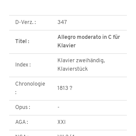
D-Verz. :
347
Allegro moderato in C für
Titel :
Klavier
Klavier zweihändig,
Index :
Klavierstück
Chronologie
1813 ?
:
Opus :
-
AGA :
XXI