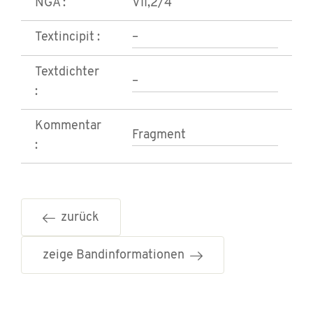
NGA :
VII,2/4
Textincipit :
–
Textdichter
–
:
Kommentar
Fragment
:
zurück
zeige Bandinformationen