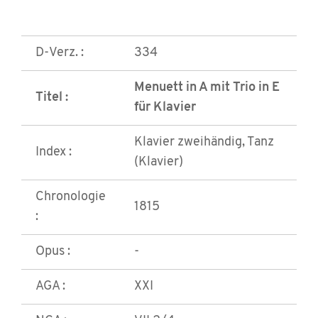
D-Verz. :
334
Menuett in A mit Trio in E
Titel :
für Klavier
Klavier zweihändig, Tanz
Index :
(Klavier)
Chronologie
1815
:
Opus :
-
AGA :
XXI