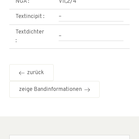
NGA :
VII,2/4
Textincipit :
–
Textdichter
–
:
zurück
zeige Bandinformationen