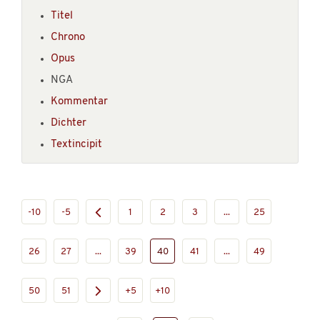
Titel
Chrono
Opus
NGA
Kommentar
Dichter
Textincipit
-10
-5
1
2
3
...
25
26
27
...
39
40
41
...
49
50
51
+5
+10