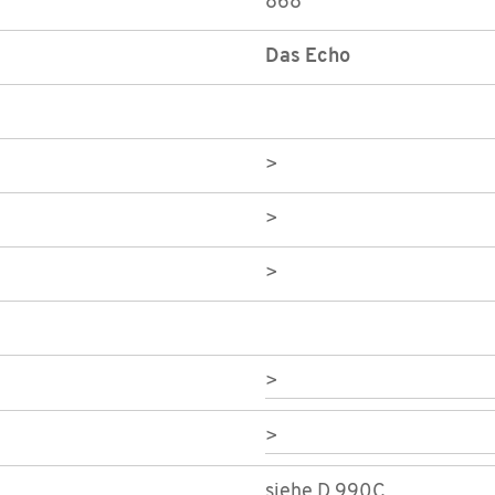
868
Das Echo
>
>
>
>
>
siehe D 990C