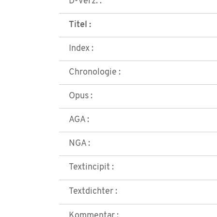
D-Verz. :
Titel :
Index :
Chronologie :
Opus :
AGA :
NGA :
Textincipit :
Textdichter :
Kommentar :