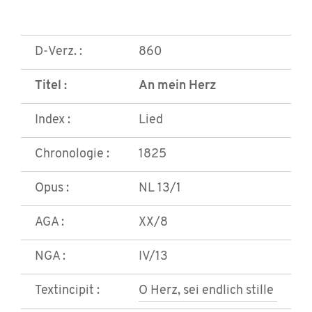
D-Verz. :
860
Titel :
An mein Herz
Index :
Lied
Chronologie :
1825
Opus :
NL 13/1
AGA :
XX/8
NGA :
IV/13
Textincipit :
O Herz, sei endlich stille