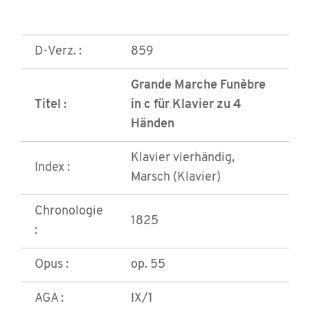
D-Verz. :
859
Grande Marche Funèbre
Titel :
in c für Klavier zu 4
Händen
Klavier vierhändig,
Index :
Marsch (Klavier)
Chronologie
1825
:
Opus :
op. 55
AGA :
IX/1