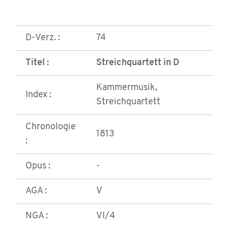
D-Verz. :
74
Titel :
Streichquartett in D
Kammermusik,
Index :
Streichquartett
Chronologie
1813
:
Opus :
-
AGA :
V
NGA :
VI/4