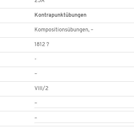
25A
Kontrapunktübungen
Kompositionsübungen, –
1812 ?
-
–
VIII/2
–
–