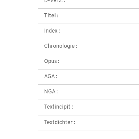
D-Verz. :
Titel :
Index :
Chronologie :
Opus :
AGA :
NGA :
Textincipit :
Textdichter :