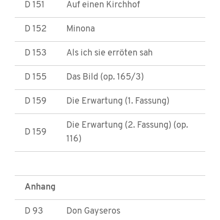
D 151
Auf einen Kirchhof
D 152
Minona
D 153
Als ich sie erröten sah
D 155
Das Bild (op. 165/3)
D 159
Die Erwartung (1. Fassung)
Die Erwartung (2. Fassung) (op.
D 159
116)
Anhang
D 93
Don Gayseros