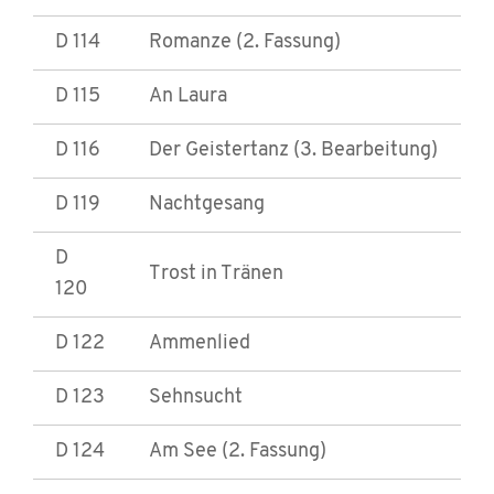
D 114
Romanze (2. Fassung)
D 115
An Laura
D 116
Der Geistertanz (3. Bearbeitung)
D 119
Nachtgesang
D
Trost in Tränen
120
D 122
Ammenlied
D 123
Sehnsucht
D 124
Am See (2. Fassung)