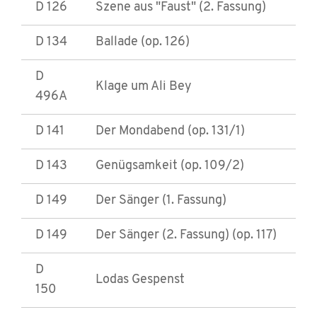
D 126
Szene aus "Faust" (2. Fassung)
D 134
Ballade (op. 126)
D
Klage um Ali Bey
496A
D 141
Der Mondabend (op. 131/1)
D 143
Genügsamkeit (op. 109/2)
D 149
Der Sänger (1. Fassung)
D 149
Der Sänger (2. Fassung) (op. 117)
D
Lodas Gespenst
150