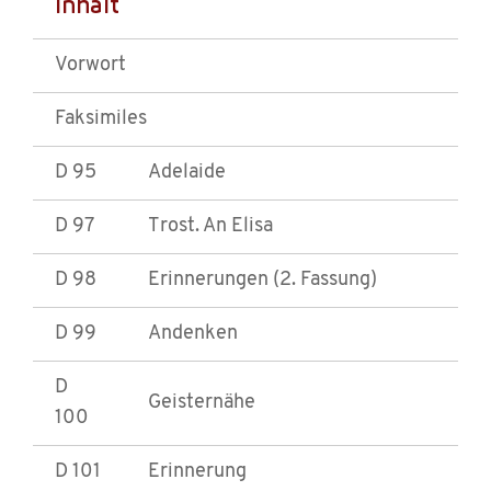
Inhalt
Vorwort
Faksimiles
D 95
Adelaide
D 97
Trost. An Elisa
D 98
Erinnerungen (2. Fassung)
D 99
Andenken
D
Geisternähe
100
D 101
Erinnerung