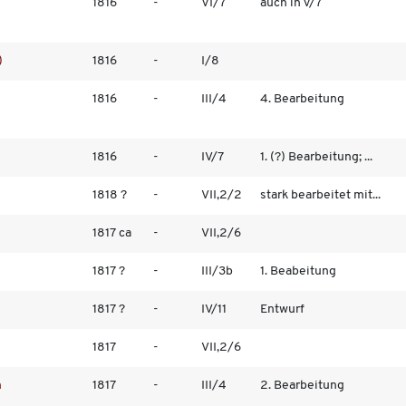
1816
-
VI/7
auch in V/7
)
1816
-
I/8
1816
-
III/4
4. Bearbeitung
1816
-
IV/7
1. (?) Bearbeitung; ...
1818 ?
-
VII,2/2
stark bearbeitet mit...
1817 ca
-
VII,2/6
1817 ?
-
III/3b
1. Beabeitung
1817 ?
-
IV/11
Entwurf
1817
-
VII,2/6
n
1817
-
III/4
2. Bearbeitung