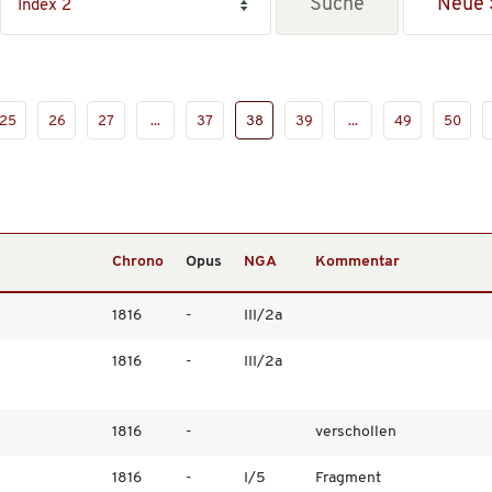
Neue 
25
26
27
...
37
38
39
...
49
50
Chrono
Opus
NGA
Kommentar
1816
-
III/2a
1816
-
III/2a
1816
-
verschollen
1816
-
I/5
Fragment