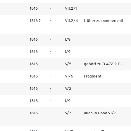
1816
-
VII,2/1
1816 ?
-
VII,2/4
früher zusammen mit
...
1816
-
I/9
1816
-
I/9
1816
-
V/5
gehört zu D 472 ?; F...
1816
-
VI/6
Fragment
1816
-
V/2
1816
-
I/9
1816
-
V/7
auch in Band VI/7