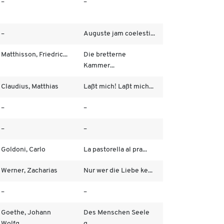
–
–
–
Auguste jam coelesti...
Matthisson, Friedric...
Die bretterne
Kammer...
Claudius, Matthias
Laßt mich! Laßt mich...
–
–
–
–
Goldoni, Carlo
La pastorella al pra...
Werner, Zacharias
Nur wer die Liebe ke...
–
–
Goethe, Johann
Des Menschen Seele
Wolfg...
g...