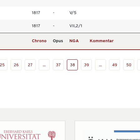
1817
-
V/5
1817
-
VII,2/1
Chrono
Opus
NGA
Kommentar
25
26
27
...
37
38
39
...
49
50