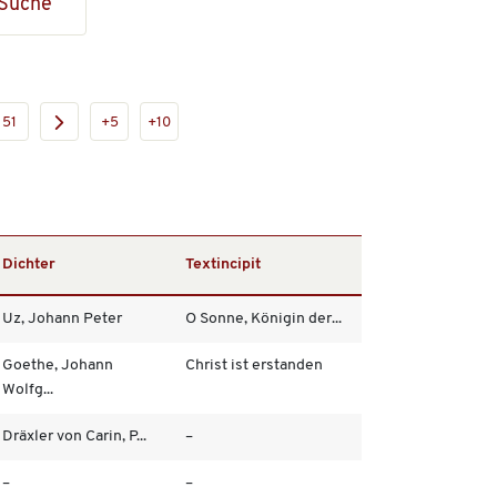
Suche
51
+5
+10
Dichter
Textincipit
Uz, Johann Peter
O Sonne, Königin der...
Goethe, Johann
Christ ist erstanden
Wolfg...
Dräxler von Carin, P...
–
–
–