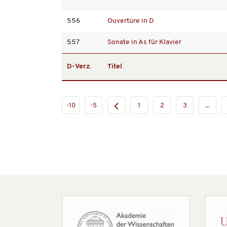
556
Ouvertüre in D
557
Sonate in As für Klavier
D-Verz.
Titel
-10
-5
1
2
3
...