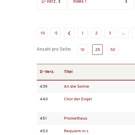
-10
-5
1
2
3
...
Anzahl pro Seite:
10
25
50
D-Verz.
Titel
439
An die Sonne
440
Chor der Engel
451
Prometheus
453
Requiem in c