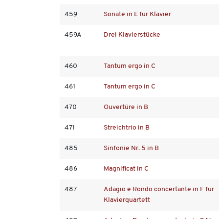
459
Sonate in E für Klavier
459A
Drei Klavierstücke
460
Tantum ergo in C
461
Tantum ergo in C
470
Ouvertüre in B
471
Streichtrio in B
485
Sinfonie Nr. 5 in B
486
Magnificat in C
487
Adagio e Rondo concertante in F für
Klavierquartett