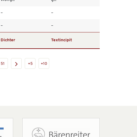
–
–
–
–
Dichter
Textincipit
51
+5
+10