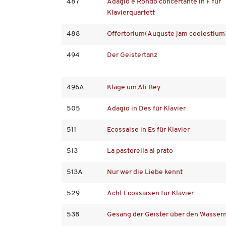
487
Adagio e Rondo concertante in F für
Klavierquartett
488
Offertorium(Auguste jam coelestium
494
Der Geistertanz
496A
Klage um Ali Bey
505
Adagio in Des für Klavier
511
Ecossaise in Es für Klavier
513
La pastorella al prato
513A
Nur wer die Liebe kennt
529
Acht Ecossaisen für Klavier
538
Gesang der Geister über den Wasser