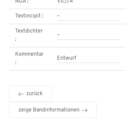
NGA :
VII,1/4
Textincipit :
–
Textdichter
–
:
Kommentar
Entwurf
:
zurück
zeige Bandinformationen