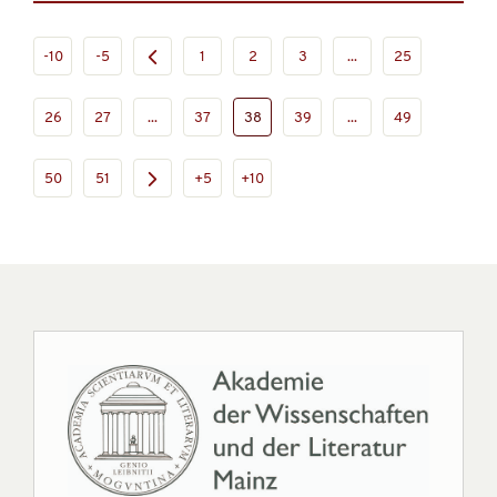
-10
-5
1
2
3
...
25
26
27
...
37
38
39
...
49
50
51
+5
+10