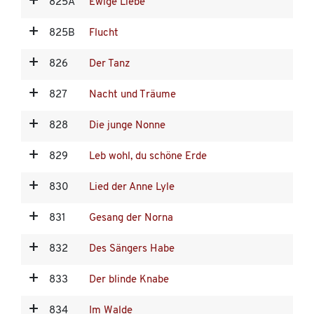
825A
Ewige Liebe
825B
Flucht
826
Der Tanz
827
Nacht und Träume
828
Die junge Nonne
829
Leb wohl, du schöne Erde
830
Lied der Anne Lyle
831
Gesang der Norna
832
Des Sängers Habe
833
Der blinde Knabe
834
Im Walde