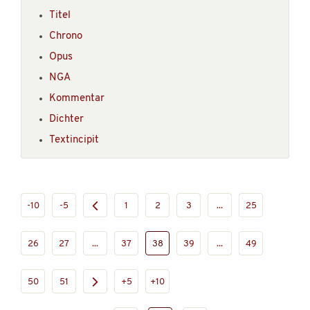
Titel
Chrono
Opus
NGA
Kommentar
Dichter
Textincipit
-10
-5
1
2
3
...
25
26
27
...
37
38
39
...
49
50
51
+5
+10