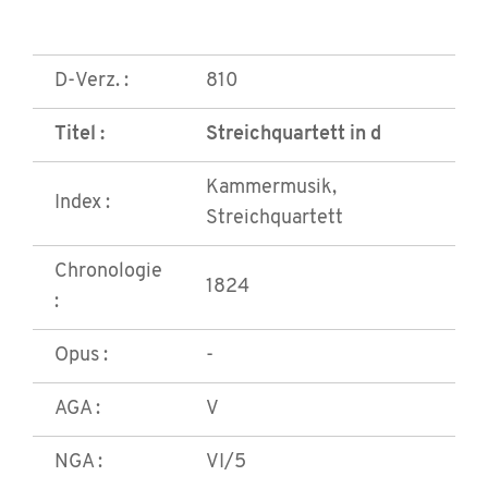
D-Verz. :
810
Titel :
Streichquartett in d
Kammermusik,
Index :
Streichquartett
Chronologie
1824
:
Opus :
-
AGA :
V
NGA :
VI/5