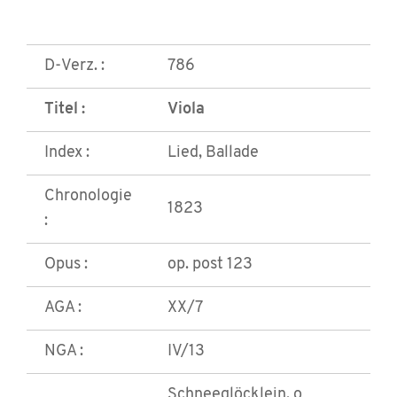
D-Verz. :
786
Titel :
Viola
Index :
Lied, Ballade
Chronologie
1823
:
Opus :
op. post 123
AGA :
XX/7
NGA :
IV/13
Schneeglöcklein, o