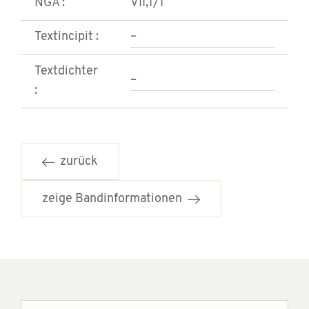
NGA :
VII,1/1
Textincipit :
–
Textdichter
–
:
zurück
zeige Bandinformationen