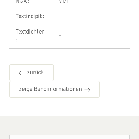
NGA :
VI/1
Textincipit :
–
Textdichter
–
:
zurück
zeige Bandinformationen