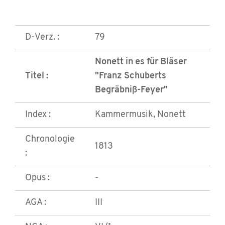
D-Verz. :
79
Nonett in es für Bläser
Titel :
"Franz Schuberts
Begräbniß-Feyer"
Index :
Kammermusik, Nonett
Chronologie
1813
:
Opus :
-
AGA :
III