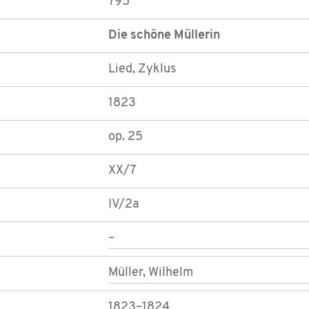
795
Die schöne Müllerin
Lied, Zyklus
1823
op. 25
XX/7
IV/2a
–
Müller, Wilhelm
1823–1824