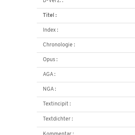
D-Verz. :
Titel :
Index :
Chronologie :
Opus :
AGA :
NGA :
Textincipit :
Textdichter :
Kommentar :