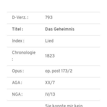
D-Verz. :
793
Titel :
Das Geheimnis
Index :
Lied
Chronologie
1823
:
Opus :
op. post 173/2
AGA :
XX/7
NGA :
IV/13
Sie konnte mir kein