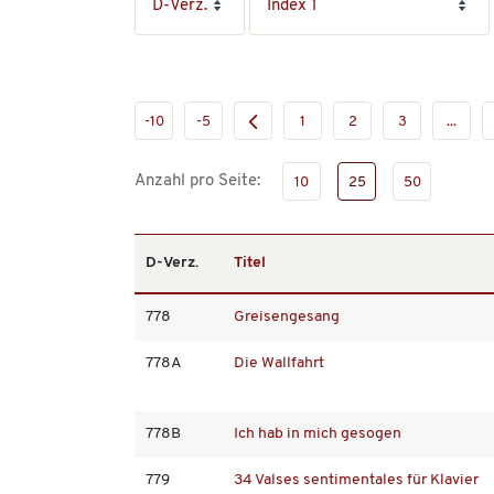
-10
-5
1
2
3
...
Anzahl pro Seite:
10
25
50
D-Verz.
Titel
778
Greisengesang
778A
Die Wallfahrt
778B
Ich hab in mich gesogen
779
34 Valses sentimentales für Klavier