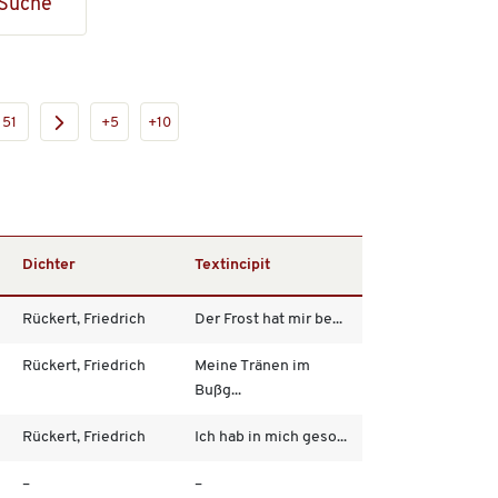
Suche
51
+5
+10
Dichter
Textincipit
Rückert, Friedrich
Der Frost hat mir be...
Rückert, Friedrich
Meine Tränen im
Bußg...
Rückert, Friedrich
Ich hab in mich geso...
–
–