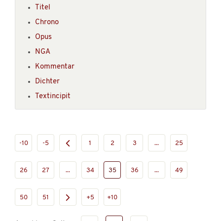
Titel
Chrono
Opus
NGA
Kommentar
Dichter
Textincipit
-10
-5
1
2
3
...
25
26
27
...
34
35
36
...
49
50
51
+5
+10