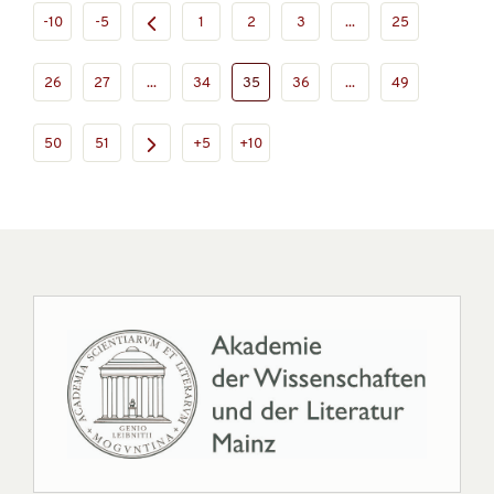
-10
-5
1
2
3
...
25
26
27
...
34
35
36
...
49
50
51
+5
+10