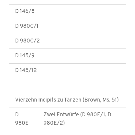
D 146/8
D 980C/1
D 980C/2
D 145/9
D 145/12
Vierzehn Incipits zu Tänzen (Brown, Ms. 51)
D
Zwei Entwürfe (D 980E/1, D
980E
980E/2)