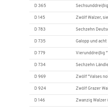
D 365
Sechsunddreißig
D 145
Zwölf Walzer, si
D 783
Sechzehn Deutsc
D 735
Galopp und acht 
D 779
Vierunddreißig "
D 734
Sechzehn Ländle
D 969
Zwölf "Valses no
D 924
Zwölf Grazer Wa
D 146
Zwanzig Walzer (