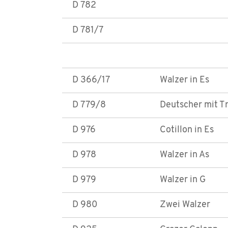
D 782
D 781/7
D 366/17
Walzer in Es
D 779/8
Deutscher mit Tr
D 976
Cotillon in Es
D 978
Walzer in As
D 979
Walzer in G
D 980
Zwei Walzer