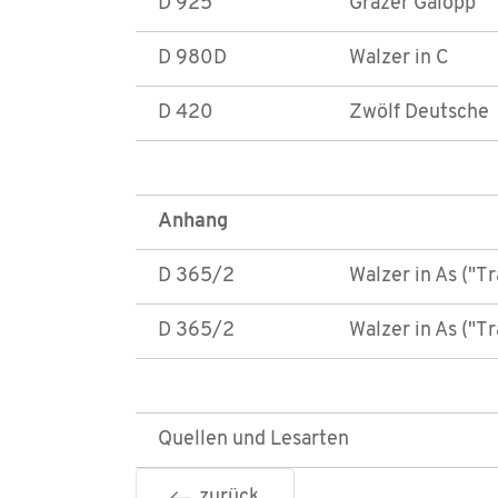
D 925
Grazer Galopp
D 980D
Walzer in C
D 420
Zwölf Deutsche
Anhang
D 365/2
Walzer in As ("T
D 365/2
Walzer in As ("T
Quellen und Lesarten
zurück