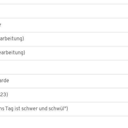
e
earbeitung)
earbeitung)
arde
123)
ns Tag ist schwer und schwül")