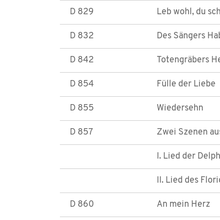
D 829
Leb wohl, du sc
D 832
Des Sängers Ha
D 842
Totengräbers 
D 854
Fülle der Liebe
D 855
Wiedersehn
D 857
Zwei Szenen aus
I. Lied der Delp
II. Lied des Flori
D 860
An mein Herz