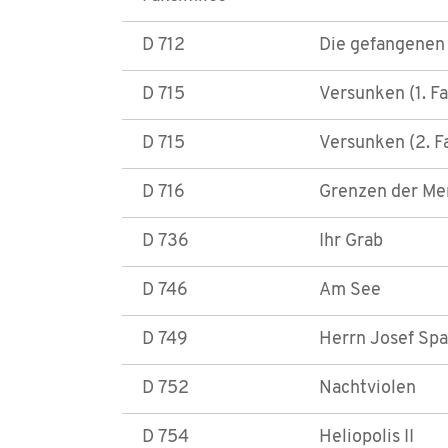
D 712
Die gefangenen
D 715
Versunken (1. F
D 715
Versunken (2. F
D 716
Grenzen der Me
D 736
Ihr Grab
D 746
Am See
D 749
Herrn Josef Spa
D 752
Nachtviolen
D 754
Heliopolis II