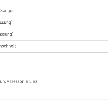
 Sänger
assung)
assung)
nschheit
un, Assessor in Linz