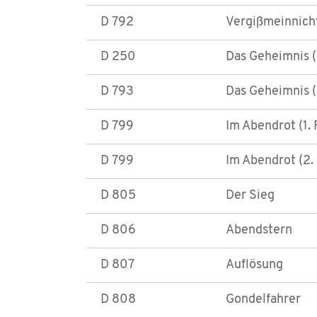
D 792
Vergißmeinnich
D 250
Das Geheimnis (
D 793
Das Geheimnis (2
D 799
Im Abendrot (1.
D 799
Im Abendrot (2.
D 805
Der Sieg
D 806
Abendstern
D 807
Auflösung
D 808
Gondelfahrer