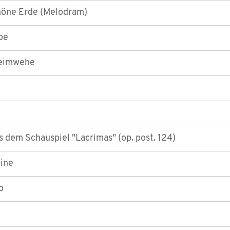
höne Erde (Melodram)
be
Heimwehe
 dem Schauspiel "Lacrimas" (op. post. 124)
hine
o