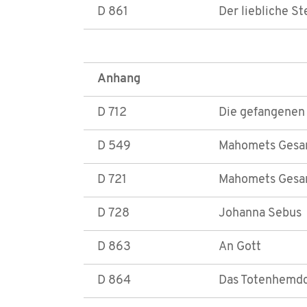
D 861
Der liebliche St
Anhang
D 712
Die gefangenen
D 549
Mahomets Gesan
D 721
Mahomets Gesan
D 728
Johanna Sebus
D 863
An Gott
D 864
Das Totenhemd