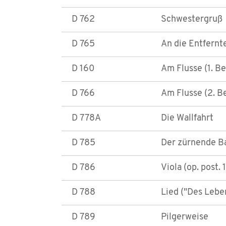
D 762
Schwestergruß
D 765
An die Entfernt
D 160
Am Flusse (1. B
D 766
Am Flusse (2. B
D 778A
Die Wallfahrt
D 785
Der zürnende B
D 786
Viola (op. post. 
D 788
Lied ("Des Lebe
D 789
Pilgerweise