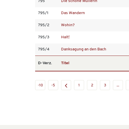
795
Die schöne Müllerin
795/1
Das Wandern
795/2
Wohin?
795/3
Halt!
795/4
Danksagung an den Bach
D-Verz.
Titel
-10
-5
1
2
3
...