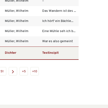
Müller, Wilhelm
–
Müller, Wilhelm
Das Wandern ist des ...
Müller, Wilhelm
Ich hört' ein Bächle...
Müller, Wilhelm
Eine Mühle seh ich b...
Müller, Wilhelm
War es also gemeint
Dichter
Textincipit
51
+5
+10