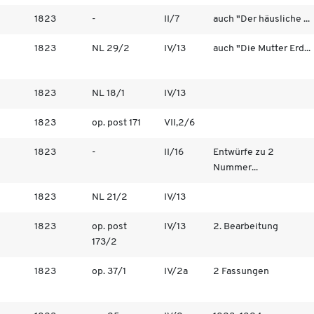
1823
-
II/7
auch "Der häusliche ...
1823
NL 29/2
IV/13
auch "Die Mutter Erd...
1823
NL 18/1
IV/13
1823
op. post 171
VII,2/6
1823
-
II/16
Entwürfe zu 2
Nummer...
1823
NL 21/2
IV/13
1823
op. post
IV/13
2. Bearbeitung
173/2
1823
op. 37/1
IV/2a
2 Fassungen