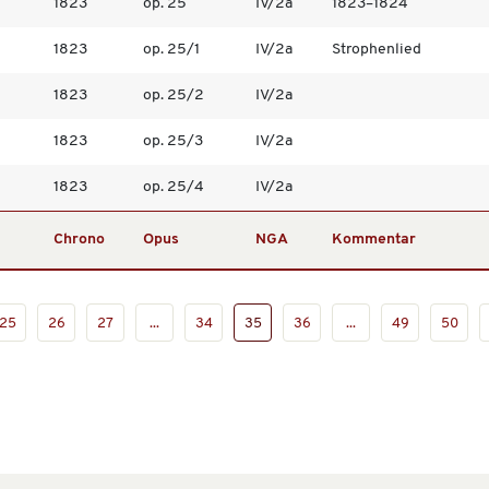
1823
op. 25
IV/2a
1823–1824
1823
op. 25/1
IV/2a
Strophenlied
1823
op. 25/2
IV/2a
1823
op. 25/3
IV/2a
1823
op. 25/4
IV/2a
Chrono
Opus
NGA
Kommentar
25
26
27
...
34
35
36
...
49
50