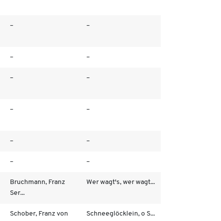
–
–
–
–
–
–
–
–
–
–
–
–
Bruchmann, Franz
Wer wagt's, wer wagt...
Ser...
Schober, Franz von
Schneeglöcklein, o S...