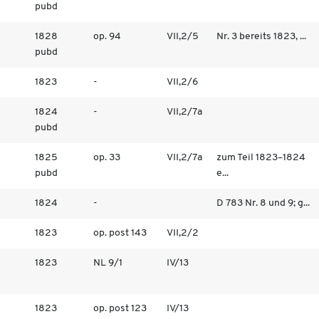
pubd
1828
op. 94
VII,2/5
Nr. 3 bereits 1823, ...
pubd
1823
-
VII,2/6
1824
-
VII,2/7a
pubd
1825
op. 33
VII,2/7a
zum Teil 1823–1824
pubd
e...
1824
-
D 783 Nr. 8 und 9; g...
1823
op. post 143
VII,2/2
1823
NL 9/1
IV/13
1823
op. post 123
IV/13