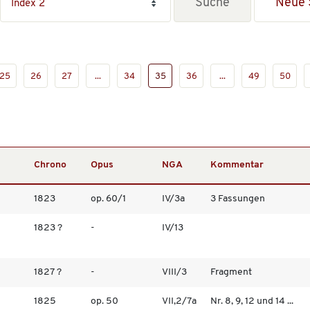
Neue 
25
26
27
...
34
35
36
...
49
50
Chrono
Opus
NGA
Kommentar
1823
op. 60/1
IV/3a
3 Fassungen
1823 ?
-
IV/13
1827 ?
-
VIII/3
Fragment
1825
op. 50
VII,2/7a
Nr. 8, 9, 12 und 14 ...