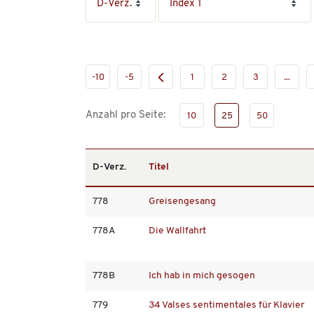
-10
-5
1
2
3
...
Anzahl pro Seite:
10
25
50
D-Verz.
Titel
778
Greisengesang
778A
Die Wallfahrt
778B
Ich hab in mich gesogen
779
34 Valses sentimentales für Klavier