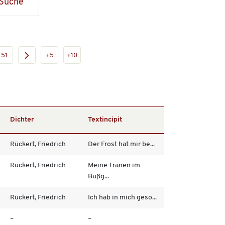
Suche
51
+5
+10
Dichter
Textincipit
Rückert, Friedrich
Der Frost hat mir be...
Rückert, Friedrich
Meine Tränen im
Bußg...
Rückert, Friedrich
Ich hab in mich geso...
–
–