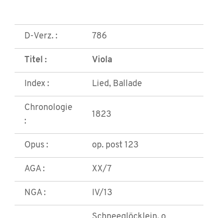
D-Verz. :
786
Titel :
Viola
Index :
Lied, Ballade
Chronologie
1823
:
Opus :
op. post 123
AGA :
XX/7
NGA :
IV/13
Schneeglöcklein, o