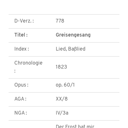
D-Verz. :
778
Titel :
Greisengesang
Index :
Lied, Baßlied
Chronologie
1823
:
Opus :
op. 60/1
AGA :
XX/8
NGA :
IV/3a
Der Frost hat mir