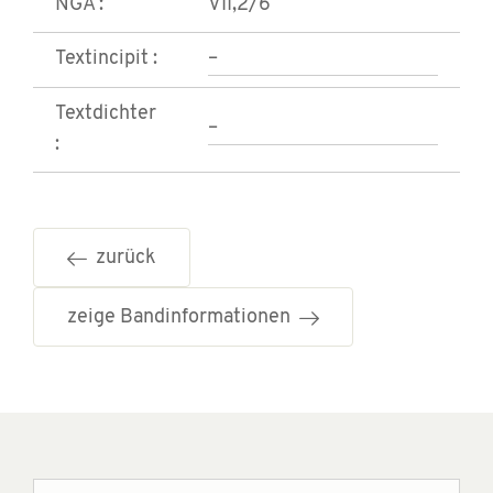
NGA :
VII,2/6
Textincipit :
–
Textdichter
–
:
zurück
zeige Bandinformationen