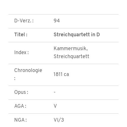
D-Verz. :
94
Titel :
Streichquartett in D
Kammermusik,
Index :
Streichquartett
Chronologie
1811 ca
:
Opus :
-
AGA :
V
NGA :
VI/3