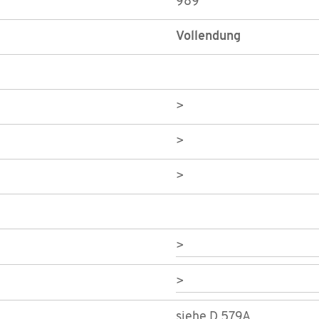
989
Vollendung
>
>
>
>
>
siehe D 579A