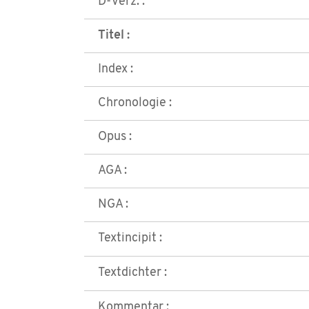
D-Verz. :
Titel :
Index :
Chronologie :
Opus :
AGA :
NGA :
Textincipit :
Textdichter :
Kommentar :