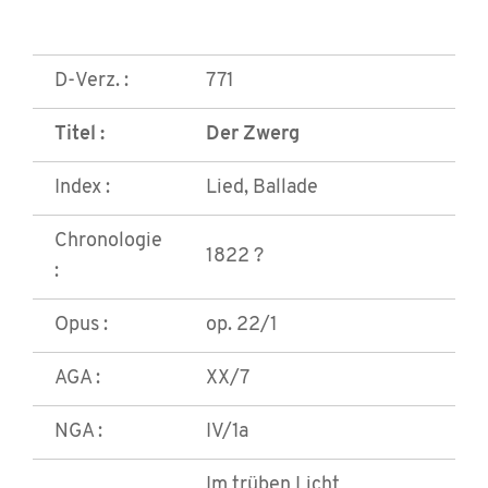
D-Verz. :
771
Titel :
Der Zwerg
Index :
Lied, Ballade
Chronologie
1822 ?
:
Opus :
op. 22/1
AGA :
XX/7
NGA :
IV/1a
Im trüben Licht