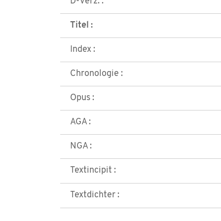
D-Verz. :
Titel :
Index :
Chronologie :
Opus :
AGA :
NGA :
Textincipit :
Textdichter :