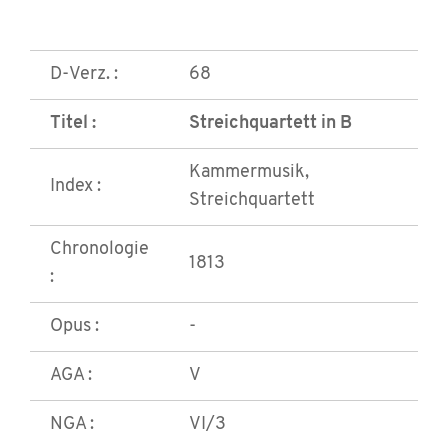
D-Verz. :
68
Titel :
Streichquartett in B
Kammermusik,
Index :
Streichquartett
Chronologie
1813
:
Opus :
-
AGA :
V
NGA :
VI/3