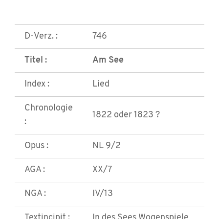
D-Verz. :
746
Titel :
Am See
Index :
Lied
Chronologie
1822 oder 1823 ?
:
Opus :
NL 9/2
AGA :
XX/7
NGA :
IV/13
Textincipit :
In des Sees Wogenspiele