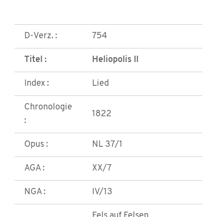
D-Verz. :
754
Titel :
Heliopolis II
Index :
Lied
Chronologie
1822
:
Opus :
NL 37/1
AGA :
XX/7
NGA :
IV/13
Fels auf Felsen