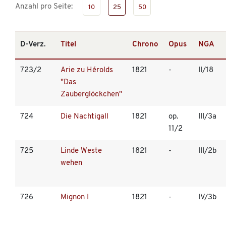
Anzahl pro Seite:
10
25
50
D-Verz.
Titel
Chrono
Opus
NGA
723/2
Arie zu Hérolds
1821
-
II/18
"Das
Zauberglöckchen"
724
Die Nachtigall
1821
op.
III/3a
11/2
725
Linde Weste
1821
-
III/2b
wehen
726
Mignon I
1821
-
IV/3b