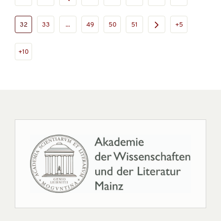
32
33
...
49
50
51
+5
+10