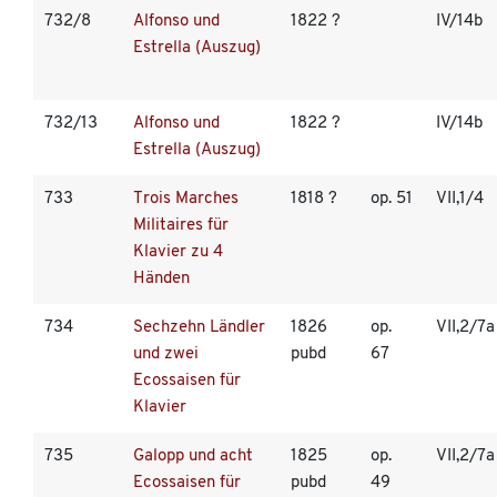
732/8
Alfonso und
1822 ?
IV/14b
Estrella (Auszug)
732/13
Alfonso und
1822 ?
IV/14b
Estrella (Auszug)
733
Trois Marches
1818 ?
op. 51
VII,1/4
Militaires für
Klavier zu 4
Händen
734
Sechzehn Ländler
1826
op.
VII,2/7a
und zwei
pubd
67
Ecossaisen für
Klavier
735
Galopp und acht
1825
op.
VII,2/7a
Ecossaisen für
pubd
49