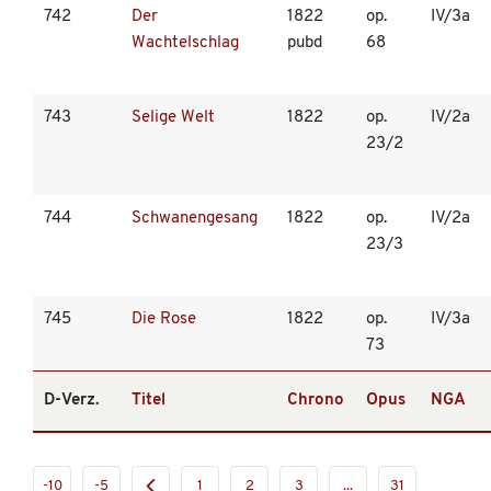
742
Der
1822
op.
IV/3a
Wachtelschlag
pubd
68
743
Selige Welt
1822
op.
IV/2a
23/2
744
Schwanengesang
1822
op.
IV/2a
23/3
745
Die Rose
1822
op.
IV/3a
73
D-Verz.
Titel
Chrono
Opus
NGA
-10
-5
1
2
3
...
31