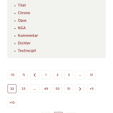
Titel
Chrono
Opus
NGA
Kommentar
Dichter
Textincipit
-10
-5
1
2
3
...
31
32
33
...
49
50
51
+5
+10