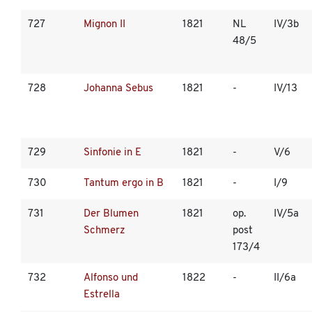
727
Mignon II
1821
NL
IV/3b
48/5
728
Johanna Sebus
1821
-
IV/13
729
Sinfonie in E
1821
-
V/6
730
Tantum ergo in B
1821
-
I/9
731
Der Blumen
1821
op.
IV/5a
Schmerz
post
173/4
732
Alfonso und
1822
-
II/6a
Estrella