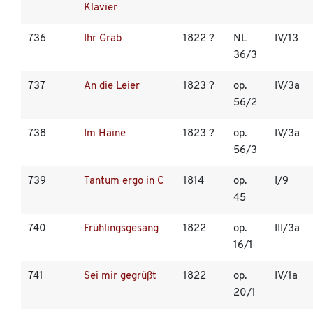
Klavier
736
Ihr Grab
1822 ?
NL
IV/13
36/3
737
An die Leier
1823 ?
op.
IV/3a
56/2
738
Im Haine
1823 ?
op.
IV/3a
56/3
739
Tantum ergo in C
1814
op.
I/9
45
740
Frühlingsgesang
1822
op.
III/3a
16/1
741
Sei mir gegrüßt
1822
op.
IV/1a
20/1