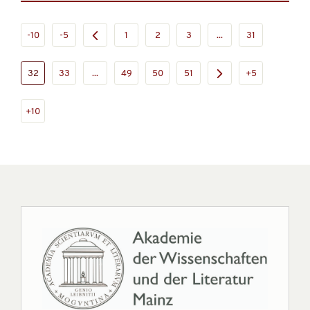
-10
-5
1
2
3
...
31
32
33
...
49
50
51
+5
+10