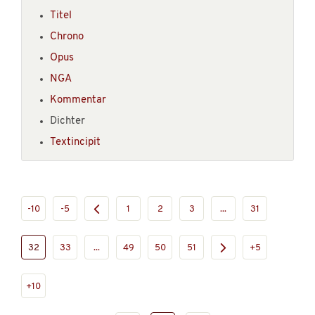
Titel
Chrono
Opus
NGA
Kommentar
Dichter
Textincipit
-10
-5
1
2
3
...
31
32
33
...
49
50
51
+5
+10