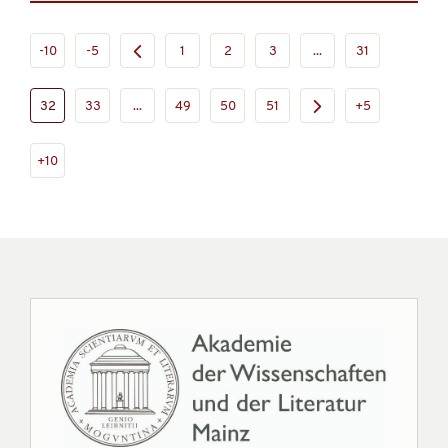
-10
-5
1
2
3
...
31
32
33
...
49
50
51
+5
+10