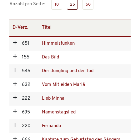
Anzahl pro Seite:
10
25
50
D-Verz.
Titel
651
Himmelsfunken
155
Das Bild
545
Der Jüngling und der Tod
632
Vom Mitleiden Mariä
222
Lieb Minna
695
Namenstagslied
220
Fernando
666
Kantate zum Geburtstag des Sängers