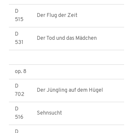
D
Der Flug der Zeit
515
D
Der Tod und das Mädchen
531
op. 8
D
Der Jüngling auf dem Hügel
702
D
Sehnsucht
516
D