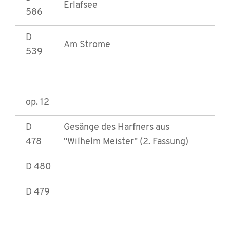
Erlafsee
586
D
Am Strome
539
op. 12
D
Gesänge des Harfners aus
478
"Wilhelm Meister" (2. Fassung)
D 480
D 479