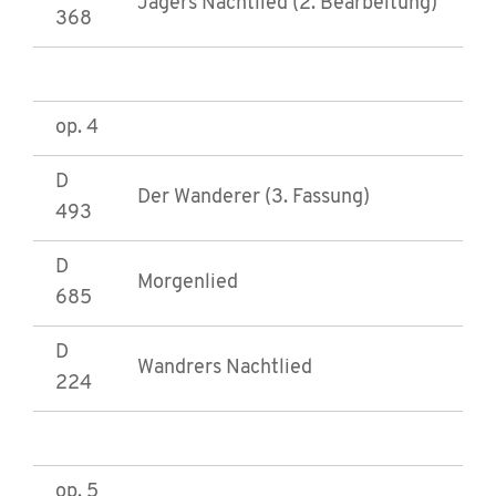
Jägers Nachtlied (2. Bearbeitung)
368
op. 4
D
Der Wanderer (3. Fassung)
493
D
Morgenlied
685
D
Wandrers Nachtlied
224
op. 5