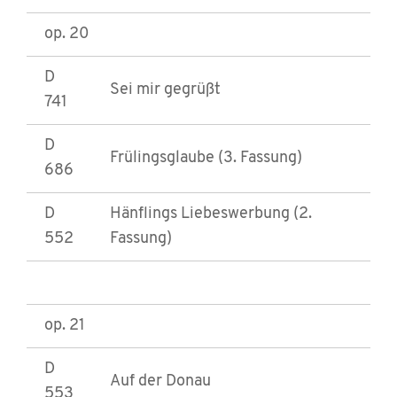
op. 20
D
Sei mir gegrüßt
741
D
Frülingsglaube (3. Fassung)
686
D
Hänflings Liebeswerbung (2.
552
Fassung)
op. 21
D
Auf der Donau
553