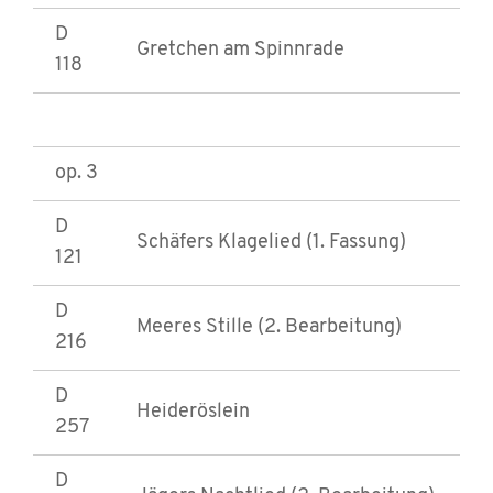
D
Gretchen am Spinnrade
118
op. 3
D
Schäfers Klagelied (1. Fassung)
121
D
Meeres Stille (2. Bearbeitung)
216
D
Heideröslein
257
D