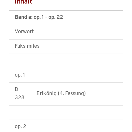
Inhalt
Band a: op. 1 - op. 22
Vorwort
Faksimiles
op. 1
D
Erlkönig (4. Fassung)
328
op. 2