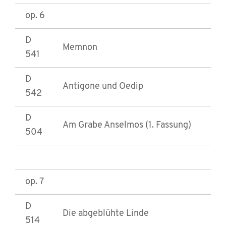
op. 6
D
Memnon
541
D
Antigone und Oedip
542
D
Am Grabe Anselmos (1. Fassung)
504
op. 7
D
Die abgeblühte Linde
514