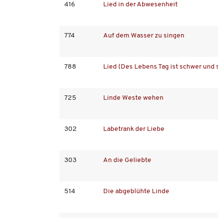
416
Lied in der Abwesenheit
774
Auf dem Wasser zu singen
788
Lied (Des Lebens Tag ist schwer und 
725
Linde Weste wehen
302
Labetrank der Liebe
303
An die Geliebte
514
Die abgeblühte Linde