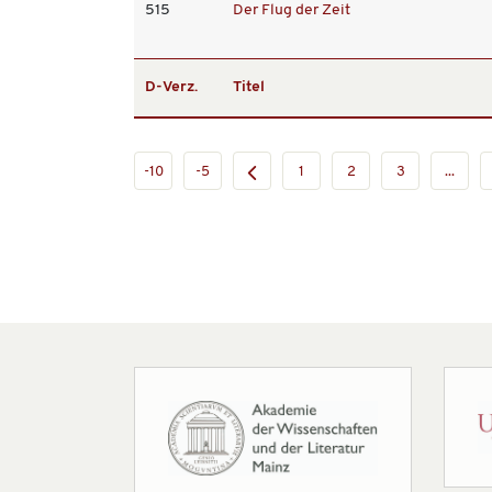
515
Der Flug der Zeit
D-Verz.
Titel
-10
-5
1
2
3
...