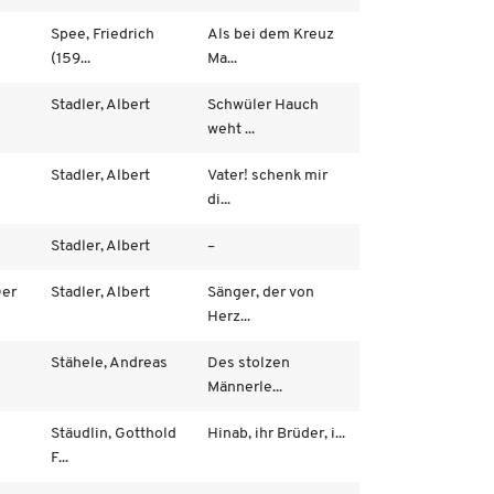
Spee, Friedrich
Als bei dem Kreuz
(159...
Ma...
Stadler, Albert
Schwüler Hauch
weht ...
Stadler, Albert
Vater! schenk mir
di...
Stadler, Albert
–
Der
Stadler, Albert
Sänger, der von
Herz...
Stähele, Andreas
Des stolzen
Männerle...
Stäudlin, Gotthold
Hinab, ihr Brüder, i...
F...