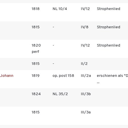
1818
NL 10/4
IV/12
Strophenlied
1815
-
IV/8
Strophenlied
1820
-
IV/12
Strophenlied
perf
1815
-
II/2
 Johann
1819
op. post 158
III/2a
erschienen als "
...
1824
NL 35/2
III/3b
1815
III/3a