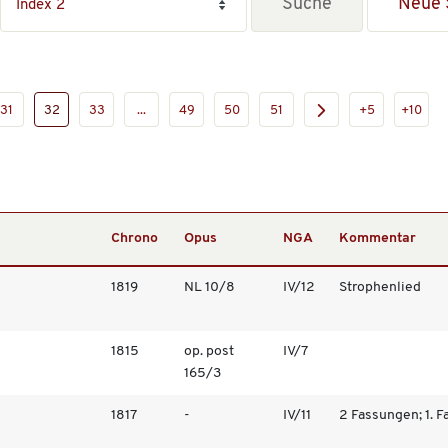
Neue 
31
32
33
...
49
50
51
+5
+10
Chrono
Opus
NGA
Kommentar
1819
NL 10/8
IV/12
Strophenlied
1815
op. post
IV/7
165/3
1817
-
IV/11
2 Fassungen; 1. Fa