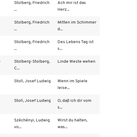
Stolberg, Friedrich
Ach mir ist das
...
Herz...
Stolberg, Friedrich
Mitten im Schimmer
...
d...
Stolberg, Friedrich
Des Lebens Tag ist
...
s...
e
Stolberg-Stolberg,
Linde Weste wehen
C...
Stoll, Josef Ludwig
Wenn im Spiele
leise...
Stoll, Josef Ludwig
O, daß ich dir vom
s...
Széchényi, Ludwig
Wirst du halten,
vo...
was...