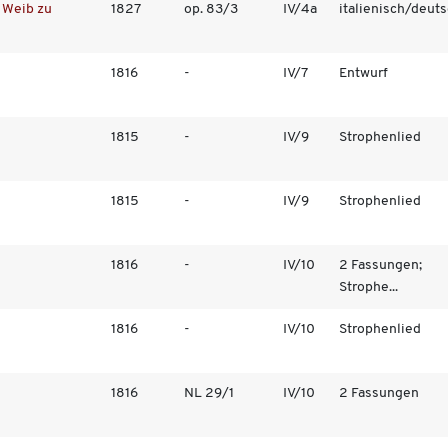
n Weib zu
1827
op. 83/3
IV/4a
italienisch/deutsc
1816
-
IV/7
Entwurf
1815
-
IV/9
Strophenlied
1815
-
IV/9
Strophenlied
1816
-
IV/10
2 Fassungen;
Strophe...
1816
-
IV/10
Strophenlied
1816
NL 29/1
IV/10
2 Fassungen