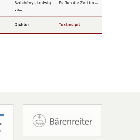
Széchényi, Ludwig
Es floh die Zeit im ...
vo...
Dichter
Textincipit