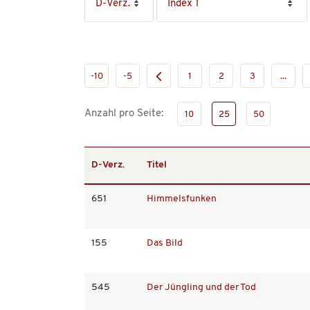
-10
-5
1
2
3
...
Anzahl pro Seite:
10
25
50
D-Verz.
Titel
651
Himmelsfunken
155
Das Bild
545
Der Jüngling und der Tod