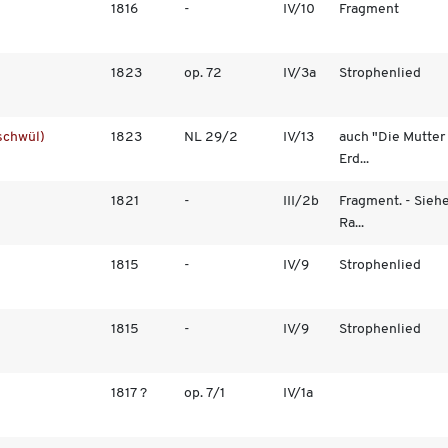
1816
-
IV/10
Fragment
1823
op. 72
IV/3a
Strophenlied
schwül)
1823
NL 29/2
IV/13
auch "Die Mutter
Erd...
1821
-
III/2b
Fragment. - Sieh
Ra...
1815
-
IV/9
Strophenlied
1815
-
IV/9
Strophenlied
1817 ?
op. 7/1
IV/1a