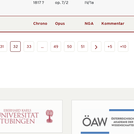
1817 ?
op. 7/2
IV/1a
Chrono
Opus
NGA
Kommentar
31
32
33
...
49
50
51
+5
+10